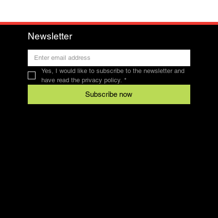
Newsletter
Yes, I would like to subscribe to the newsletter and 
have read the privacy policy.
*
Subscribe now
Contact
SFRV-ASEL
Swiss Recreational Riding Federation
info@sfrv-asel.ch
078 821 66 10
Legal
Conditions
data protection
imprint