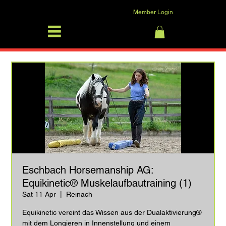
Member Login
SFRV-ASEL
Log In
Eschbach Horsemanship AG:
Equikinetic® Muskelaufbautraining (1)
Sat 11 Apr
  |  
Reinach
Equikinetic vereint das Wissen aus der Dualaktivierung®
mit dem Longieren in Innenstellung und einem