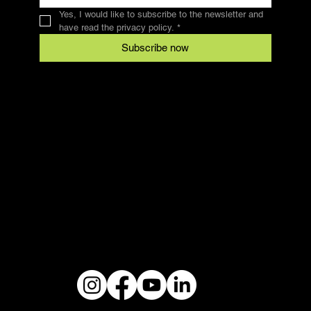
Yes, I would like to subscribe to the newsletter and 
have read the privacy policy.
*
Subscribe now
Contact
SFRV-ASEL
Swiss Recreational Riding Federation
info@sfrv-asel.ch
078 821 66 10
Legal
Conditions
data protection
imprint