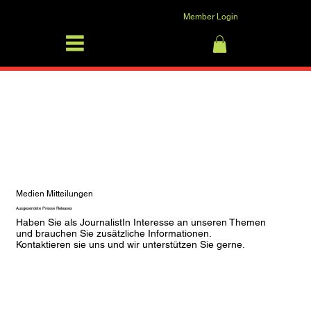
Member Login
SFRV-ASEL
Log In
Medien Mitteilungen
Ausgesendete Presse Releases
Haben Sie als JournalistIn Interesse an unseren Themen 
und brauchen Sie zusätzliche Informationen. 
Kontaktieren sie uns und wir unterstützen Sie gerne.