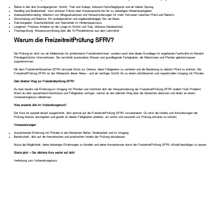
Reiten in den drei Grundgangarten: Schritt, Trab und Galopp, inklusive Hufschlagfiguren und ein kleiner Sprung.
Handling und Bodenarbeit: Vom sicheren Führen über Körpersprache bis hin zu vielseitigen Hindernisaufgaben
Gelassenheitstraining: Meistern von Alltagssituationen und Herausforderungen für mehr Vertrauen zwischen Pferd und ReiterIn.
Sitzschulung und Balance: Ein ausbalancierter und zügelunabhängiger Sitz als Basis
Trail-Aufgaben: Geschicklichkeit und Teamarbeit im Hindernisparcours.
Longieren: Präzises Arbeiten an der Longe im Schritt und Trab, inklusive Handwechsel
Theorieprüfung: Wissensvermittlung über alle 10 Pferdethemen aus dem Lehrmittel
Warum die FreizeitreitPrüfung SFRV?
Die Prüfung ist nicht nur ein Meilenstein für ambitionierte FreizeitreiterInnen, sondern auch eine ideale Grundlage für angehende Fachkräfte im Bereich
Pferdegestützter Interventionen. Sie vermittelt praxisnahes Wissen und grundlegende Fertigkeiten, die ReiterInnen und Pferden gleichermassen
zugutekommen.
Mit dem FreizeitreitAbzeichen SFRV wird jede Stufe zur Chance, deine Fähigkeiten zu vertiefen und die Beziehung zu deinem Pferd zu stärken. Die
FreizeitreitPrüfung SFRV ist der Höhepunkt dieser Reise – und ein wichtiger Schritt hin zu einem einfühlsamen und respektvollen Umgang mit Pferden.
Dein direkter Weg zur Freizeitreitprüfung SFRV
Du hast bereits viel Erfahrung im Umgang mit Pferden und möchtest dich der Herausforderung der FreizeitreitPrüfung SFRV stellen? Kein Problem!
Wenn du über ausreichend Kenntnisse und Fähigkeiten verfügst, kannst du den üblichen Weg über die Abzeichen abkürzen und direkt an einem
Vorbereitungskurs teilnehmen.
Was erwartet dich im Vorbereitungskurs?
Der Kurs ist speziell darauf ausgerichtet, dich optimal auf die FreizeitreitPrüfung SFRV vorzubereiten. Du wirst die Inhalte und Anforderungen der
Prüfung intensiv durchgehen und gezielt an deinen Fähigkeiten arbeiten, um sicher und souverän zur Prüfung antreten zu können.
Voraussetzungen
:
Ausreichende Erfahrung mit Pferden in den Bereichen Reiten, Bodenarbeit und im Umgang.
Bereitschaft, dich auf die theoretischen und praktischen Inhalte der Prüfung einzulassen.
Nutze die Möglichkeit, deine bisherigen Erfahrungen zu bündeln und deine Kompetenzen durch die FreizeitreitPrüfung SFRV offiziell bestätigen zu lassen.
Starte jetzt – Der nächste Kurs wartet auf dich!
Verlinkung zum Vorbereitungskurs