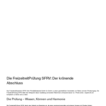
Die FreizeitreitPrüfung SFRV: Der krönende
Abschluss
Das FreizeitreitAbzeichen SFRV führt Pferdeliebhabende Schritt für Schritt zu einem ganzheitlichen Verständnis von Reiten und dem Pferdeumgang. Die
FreizeitreitPrüfung SFRV bildet den Höhepunkt dieser Ausbildung und bereitet ReiterInnen umfassend darauf vor, Pferde sicher, respektvoll und
kompetent zu führen und zu reiten.
Die Prüfung – Wissen, Können und Harmonie
Die FreizeitreitPrüfung SFRV deckt eine Vielzahl von Bereichen ab, die einen verantwortungsvollen und sicheren Umgang mit Pferden fördern: