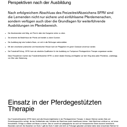
Perspektiven nach der Ausbildung
Nach erfolgreichem Abschluss des FreizeitreitAbzeichens SFRV sind
die Lernenden nicht nur sichere und einfühlsame Pferdemenschen,
sondern verfügen auch über die Grundlagen für weiterführende
Ausbildungen im Pferdebereich.
Die Absolvierenden sind fähig, ein Pferd in allen drei Gangarten sicher zu reiten.
Sie erkennen die Bedürfnisse der Pferde und handeln zu deren Gunsten.
Die Ausbildung legt eine fundierte Basis, um sich in alle Richtungen weiterzubilden.
Mit dem erworbenen praktischen und theoretischen Wissen kann ein Pflegepferd mit gutem Gewissen anvertraut werden.
Die FreizeitreitPrüfung SFRV kann als reiterliche Qualifikation für die Ausbildung zur Fachperson Pferdegestützte Therapie vorgewiesen werden.
Diese Perspektiven machen das FreizeitreitAbzeichen SFRV zu einem idealen Einstieg und Begleiter auf dem Weg eines jeden Pferdefans, unabhängig
von Alter oder Zielsetzung.
Einsatz in der Pferdegestützten
Therapie
Das FreizeitreitAbzeichen SFRV bietet wertvolle Einsatzmöglichkeiten in der Pferdegestützten Therapie. In diesem Rahmen werden Ziele und
Entwicklungsschritte verfolgt, die das Wohlbefinden oder Verhalten der KlientInnen positiv beeinflussen können. Viele KlientInnen schätzen es, auf etwas
hinzuarbeiten, Erfolge zu erleben und Neues zu lernen. Dies ist sowohl auf pädagogischer als auch auf therapeutischer Ebene äusserst bereichernd.
Besonders wertvoll: Die Abzeichen von Stufe 1 gelb bis Stufe 4 violett sind nicht an Prüfungen gebunden und bieten daher einen stressfreien Rahmen für