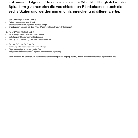
aufeinanderfolgende Stufen, die mit einem Arbeitsheft begleitet werden.
Spiralförmig ziehen sich die verschiedenen Pferdethemen durch die
sechs Stufen und werden immer umfangreicher und differenzierter.
Gelb und Orange (Stufen 1 und 2):
Aufbau von Vertrauen zum Pferd
Spielerische Reiterfahrungen und Balanceübungen
Grundlagen im Umgang mit dem Pferd (Putzen, Hufe auskratzen, Führübungen)
Rot und Violett (Stufen 3 und 4):
Selbständiges Reiten in Schritt, Trab und Galopp
Vertiefung der Bodenarbeit mit Hindernissen
Prüfung: Grundausbildung Pferd von Swiss Equestrian
Blau und Grün (Stufen 5 und 6):
Einführung in biomechanische Zusammenhänge
Zügelunabhängiger, mitschwingender Sitz
Fortgeschrittene Bodenarbeit: Longieren, Desensibilisierungstraining
Nach Abschluss der sechs Stufen kann die FreizeitreitPrüfung SFRV abgelegt werden, die von externen RichterInnen abgenommen wird.