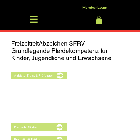
Member Login
SFRV-ASEL
Log In
FreizeitreitAbzeichen SFRV -
Grundlegende Pferdekompetenz für
Kinder, Jugendliche und Erwachsene
Anbieter Kurse & Prüfungen
Die sechs Stufen
Freizeitreit Prüfung