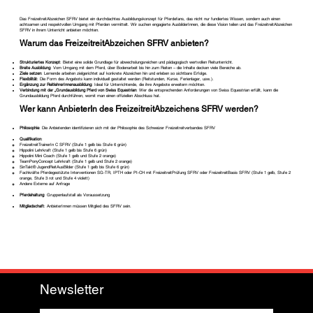
Das FreizeitreitAbzeichen SFRV bietet ein durchdachtes Ausbildungskonzept für Pferdefans, das nicht nur fundiertes Wissen, sondern auch einen
achtsamen und respektvollen Umgang mit Pferden vermittelt. Wir suchen engagierte AusbilderInnen, die diese Vision teilen und das FreizeitreitAbzeichen
SFRV in ihrem Unterricht anbieten möchten.
Warum das FreizeitreitAbzeichen SFRV anbieten?
Strukturiertes Konzept
: Bietet eine solide Grundlage für abwechslungsreichen und pädagogisch wertvollen Reitunterricht.
Breite Ausbildung
: Vom Umgang mit dem Pferd, über Bodenarbeit bis hin zum Reiten – die Inhalte decken viele Bereiche ab.
Ziele setzen
: Lernende arbeiten zielgerichtet auf konkrete Abzeichen hin und erleben so sichtbare Erfolge.
Flexibilität
: Die Form des Angebots kann individuell gestaltet werden (Reitstunden, Kurse, Ferienlager, usw.).
Ergänzung zur ReitlehrerInnenausbildung
: Ideal für Unterrichtende, die ihre Angebote erweitern möchten.
Verbindung mit der „Grundausbildung Pferd von Swiss Equestrian
: Wer die entsprechenden Anforderungen von Swiss Equestrian erfüllt, kann die
Grundausbildung Pferd durchführen, womit man einen offiziellen Abschluss hat.
Wer kann AnbieterIn des FreizeitreitAbzeichens SFRV werden?
Philosophie
: Die Anbietenden identifizieren sich mit der Philosophie des Schweizer Freizeitreitverbandes SFRV
Qualifikation
:
FreizeitreitTrainerIn C SFRV (Stufe 1 gelb bis Stufe 6 grün)
Hippolini Lehrkraft (Stufe 1 gelb bis Stufe 6 grün)
Hippolini Mini Coach (Stufe 1 gelb und Stufe 2 orange)
TeamPonyConcept Lehrkraft (Stufe 1 gelb und Stufe 2 orange)
SinTakt® JugendReitAusBilder (Stufe 1 gelb bis Stufe 6 grün)
Fachkräfte Pferdegestützte Interventionen SG-TR, IPTH oder PI-CH mit FreizeitreitPrüfung SFRV oder FreizeitreitBasis SFRV (Stufe 1 gelb, Stufe 2
orange, Stufe 3 rot und Stufe 4 violett)
Andere Externe auf Anfrage
Pferdehaltung
: Gruppenlaufstall als Voraussetzung
Mitgliedschaft
: AnbieterInnen müssen Mitglied des SFRV sein.
Newsletter