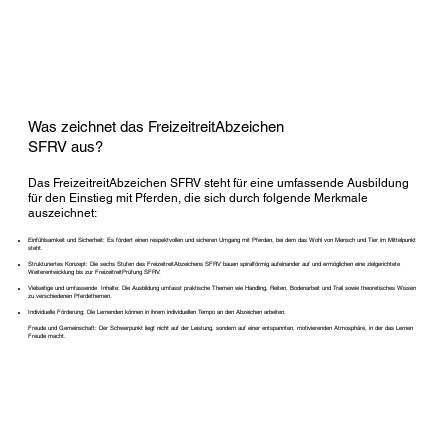
Was zeichnet das FreizeitreitAbzeichen
SFRV aus?
Das FreizeitreitAbzeichen SFRV steht für eine umfassende Ausbildung
für den Einstieg mit Pferden, die sich durch folgende Merkmale
auszeichnet:
Einfühlsamkeit und Sicherheit: Es fördert einen respektvollen und sicheren Umgang mit Pferden, bei dem das Wohl von Mensch und Tier im Mittelpunkt
steht.
Strukturiertes Konzept: Die sechs Stufen des FreizeitreitAbzeichens SFRV bauen spiralförmig aufeinander auf und ermöglichen eine zielgerichtete
Weiterentwicklung bis zur FreizeitreitPrüfung SFRV.
Vielseitige und umfassende Inhalte: Die Ausbildung umfasst praktische Themen wie Handling, Reiten, Bodenarbeit und Trail sowie theoretisches Wissen
zu verschiedenen Pferdethemen.
Individuelle Förderung: Die Lernenden können in ihrem individuellen Tempo an den Abzeichen arbeiten.
Freude und Gemeinschaft: Der Schwerpunkt liegt nicht auf der Leistung, sondern auf einer entspannten, motivierenden Atmosphäre, in der das Lernen
Freude macht.