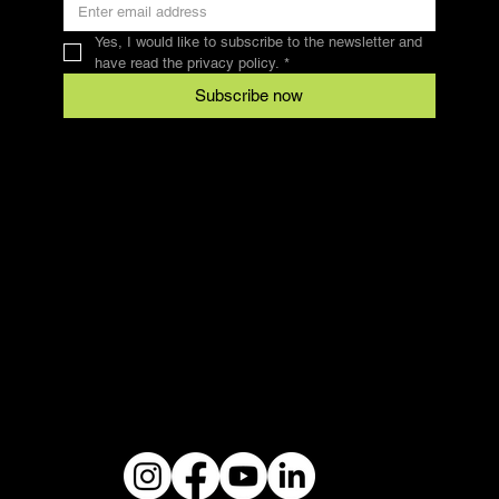
Yes, I would like to subscribe to the newsletter and 
have read the privacy policy.
*
Subscribe now
Contact
SFRV-ASEL
Swiss Recreational Riding Federation
info@sfrv-asel.ch
078 821 66 10
Legal
Conditions
data protection
imprint