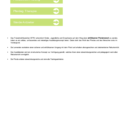
Pferdeg. Therapie
Werde Anbieter
Das FreizeitreitAbzeichen SFRV unterstützt Kinder, Jugendliche und Erwachsene auf dem Weg einen
einfühlsamen Pferdemensch
zu werden,
indem es ein solides, umfassendes und vielseitiges Ausbildungskonzept bietet. Dabei steht das Wohl des Pferdes und des Menschen stets im
Vordergrund.
Die Lernenden erarbeiten einen sicheren und einfühlsamen Umgang mit dem Pferd und erhalten altersgerechten und zielorientierten Reitunterricht.
Den Ausbildenden wird ein strukturiertes Konzept zur Verfügung gestellt, welches ihnen einen abwechslungsreichen und pädagogisch wertvollen
Reitunterricht ermöglicht.
Die Pferde erleben abwechslungsreiche und sinnvolle Trainingseinheiten.