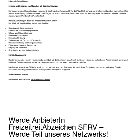
individuelle Entwicklungen.
Inklusion und Förderung von Menschen mit Beeinträchtigungen
Menschen mit einer Beeinträchtigung haben durch das FreizeitreitAbzeichen SFRV die Möglichkeit, schweizweit anerkannte Abzeichen zu erwerben. Dies
schafft einen Zugang zu Reiterfahrungen und Erfolgen, der sowohl persönliche Ressourcen stärkt als auch langfristige Perspektiven, wie eine berufliche
Ausbildung zum Pferdewart EBA, unterstützt.
Positive Auswirkungen durch das FreizeitreitAbzeichen SFRV
Die Arbeit mit den Abzeichen fördert viele Bereiche:
Stärkung des Selbstvertrauens
Erlernen von Wiederholungsprozessen
Erleben von Selbstwirksamkeit
Überwinden von Ängsten
Motivationsförderung
Verbesserung der Grob- und Feinmotorik
Wissenserweiterung und Fertigkeitsaufbau
Förderung vorhandener Ressourcen
Umgang mit Frustration
Orientierung am Normalisierungsprinzip
Individuelle Anpassung
Das Lerntempo wird von den Therapierenden individuell auf die KlientInnen abgestimmt. Bei Bedarf können die ersten beiden Abzeichen (gelb und orange)
in kleinere Einheiten unterteilt werden, um ein passendes und motivierendes Lernumfeld zu schaffen.
Das FreizeitreitAbzeichen SFRV ist somit nicht nur ein Instrument zur Förderung der persönlichen Entwicklung, sondern auch ein Weg, Freude,
Motivation und Erfolgserlebnisse in die Pferdegestützte Therapie zu integrieren.
Infomaterial und Kontakt
Bestelle hier die Infomappe:
sekretariat@sfrv-asel.ch
Werde AnbieterIn
FreizeitreitAbzeichen SFRV –
Werde Teil unseres Netzwerks!