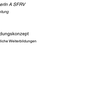
inerIn A SFRV
itung
ldungskonzept
rliche Weiterbildungen