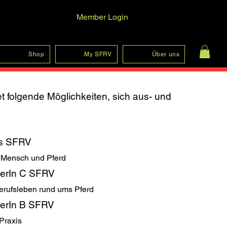
Member Login
Log In
Shop
My SFRV
Über uns
t folgende Möglichkeiten, sich aus- und
sis SFRV
r Mensch und Pferd
inerIn C SFRV
Berufsleben rund ums Pferd
inerIn B SFRV
 Praxis