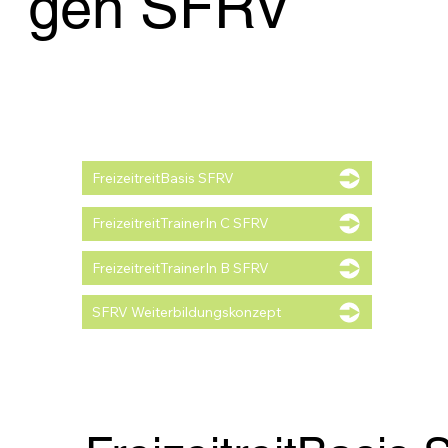
gen SFRV
FreizeitreitBasis SFRV
FreizeitreitTrainerIn C SFRV
FreizeitreitTrainerIn B SFRV
SFRV Weiterbildungskonzept