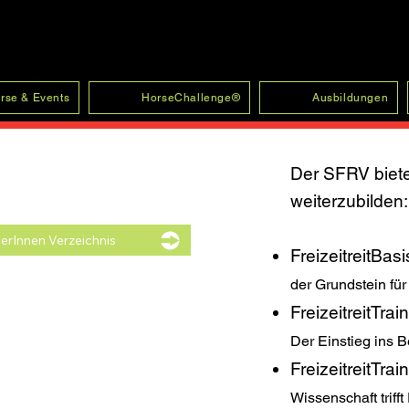
rse & Events
HorseChallenge®
Ausbildungen
Der SFRV biete
weiterzubilden:
nerInnen Verzeichnis
FreizeitreitBa
der Grundstein fü
FreizeitreitTra
Der Einstieg ins 
FreizeitreitTra
Wissenschaft trifft