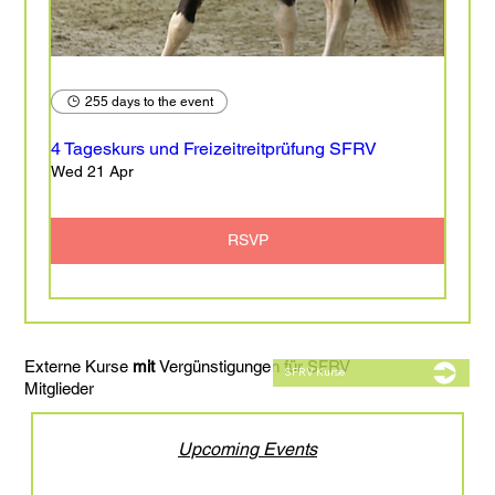
255 days to the event
4 Tageskurs und Freizeitreitprüfung SFRV
Wed 21 Apr
RSVP
Externe Kurse
mit
Vergünstigungen für SFRV
SFRV Kurse
Mitglieder
Upcoming Events