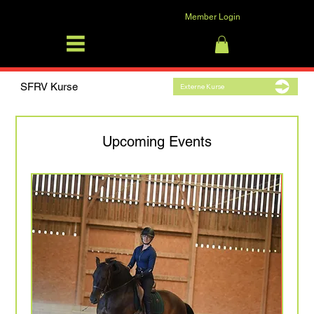
Member Login
SFRV-ASEL
Log In
SFRV Kurse
Externe Kurse
Upcoming Events