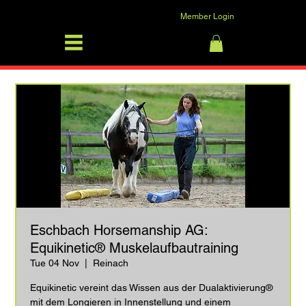
Member Login
SFRV-ASEL
Log In
Eschbach Horsemanship AG:
Equikinetic® Muskelaufbautraining
Tue 04 Nov
  |  
Reinach
Equikinetic vereint das Wissen aus der Dualaktivierung®
mit dem Longieren in Innenstellung und einem