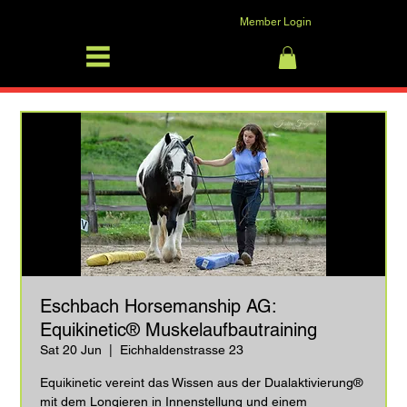
Member Login
SFRV-ASEL
Log In
Eschbach Horsemanship AG:
Equikinetic® Muskelaufbautraining
Sat 20 Jun
  |  
Eichhaldenstrasse 23
Equikinetic vereint das Wissen aus der Dualaktivierung®
mit dem Longieren in Innenstellung und einem