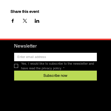
Share this event
Newsletter
Yes, I would like to subscribe to the newsletter and 
have read the privacy policy.
*
Subscribe now
Contact
SFRV-ASEL
Swiss Recreational Riding Federation