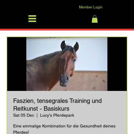
Member Login
SFRV-ASEL
Log In
Faszien, tensegrales Training und
Reitkunst - Basiskurs
Sat 05 Dec
  |  
Lucy's Pferdepark
Eine einmalige Kombination für die Gesundheit deines
Pferdes!