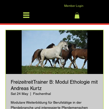
Member Login
SFRV-ASEL
Log In
FreizeitreitTrainer B: Modul Ethologie mit
Andreas Kurtz
Sat 24 May
  |  
Fischenthal
Modulare Weiterbildung für Berufstätige in der
Pferdebranche und interessierte Pferdemenschen