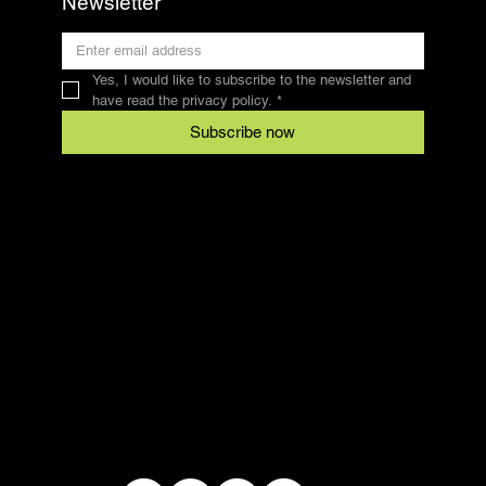
Newsletter
Yes, I would like to subscribe to the newsletter and 
have read the privacy policy.
*
Subscribe now
Contact
SFRV-ASEL
Swiss Recreational Riding Federation
info@sfrv-asel.ch
078 821 66 10
Legal
Conditions
data protection
imprint