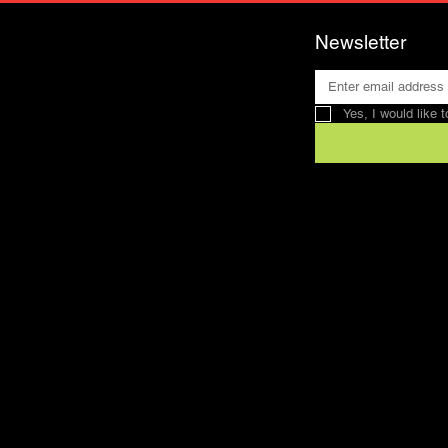
Newsletter
Yes, I would like 
Contact
SFRV-ASEL
Swiss Recreation
Riding Federation
info@sfrv-asel.c
078 821 66 10