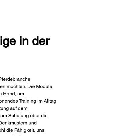
ge in der 
Pferdebranche.
efen möchten. Die Module 
ie Hand, um 
nendes Training im Alltag 
tung auf dem 
dem Schulung über die 
 Denkmustern und 
l die Fähigkeit, uns 