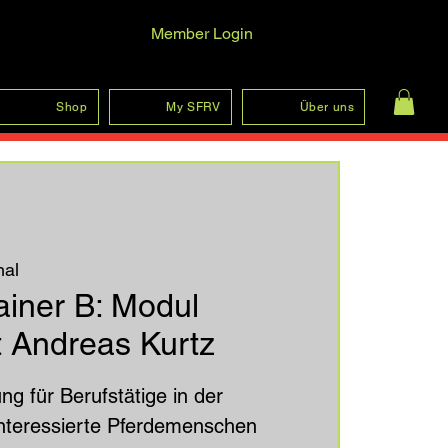
Member Login
Log In
Shop
My SFRV
Über uns
hal
rainer B: Modul
t Andreas Kurtz
ng für Berufstätige in der
nteressierte Pferdemenschen