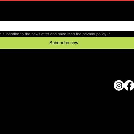
to subscribe to the newsletter and have read the privacy policy.
*
Subscribe now
Legal
Conditions
al
data protection
© 2024 
imprint
h