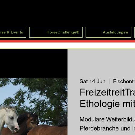
rse & Events
HorseChallenge®
Ausbildungen
Sat 14 Jun
  |  
Fischent
FreizeitreitT
Ethologie mi
Modulare Weiterbildu
Pferdebranche und i