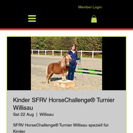
Member Login
SFRV-ASEL
Log In
Kinder SFRV HorseChallenge® Turnier
Willisau
Sat 22 Aug
  |  
Willisau
SFRV HorseChallenge® Turnier Willisau speziell für
Kinder