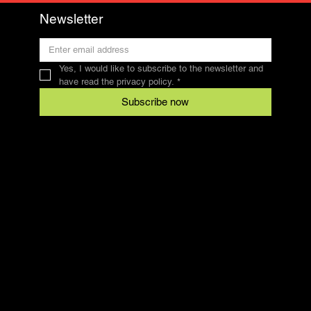
Newsletter
Yes, I would like to subscribe to the newsletter and 
have read the privacy policy.
*
Subscribe now
Contact
SFRV-ASEL
Swiss Recreational Riding Federation
info@sfrv-asel.ch
078 821 66 10
Legal
Conditions
data protection
imprint