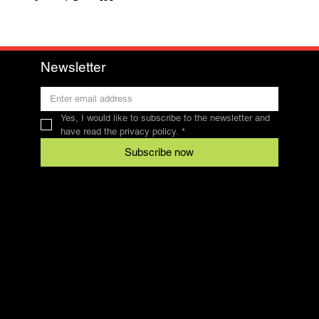
Newsletter
Yes, I would like to subscribe to the newsletter and 
have read the privacy policy.
*
Subscribe now
Contact
SFRV-ASEL
Swiss Recreational Riding Federation
info@sfrv-asel.ch
078 821 66 10
Legal
Conditions
data protection