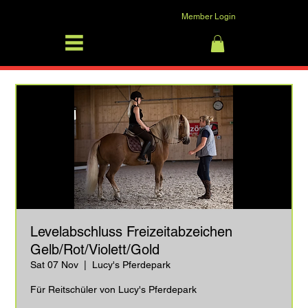
Member Login
SFRV-ASEL
Log In
Levelabschluss Freizeitabzeichen
Gelb/Rot/Violett/Gold
Sat 07 Nov
  |  
Lucy's Pferdepark
Für Reitschüler von Lucy's Pferdepark