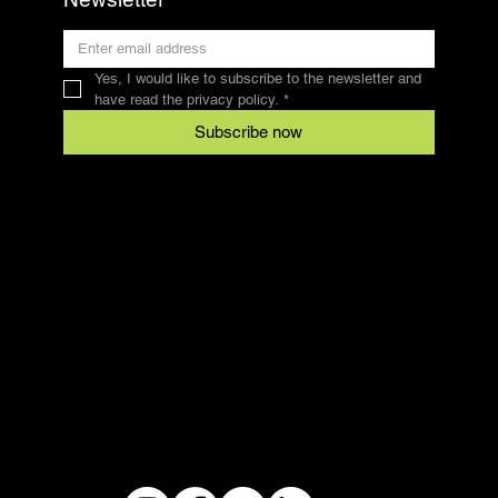
Yes, I would like to subscribe to the newsletter and 
have read the privacy policy.
*
Subscribe now
Contact
SFRV-ASEL
Swiss Recreational Riding Federation
info@sfrv-asel.ch
078 821 66 10
Legal
Conditions
data protection
imprint