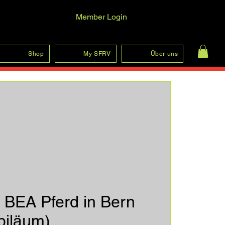
Member Login
Log In
Shop
My SFRV
Über uns
 BEA Pferd in Bern
biläum)