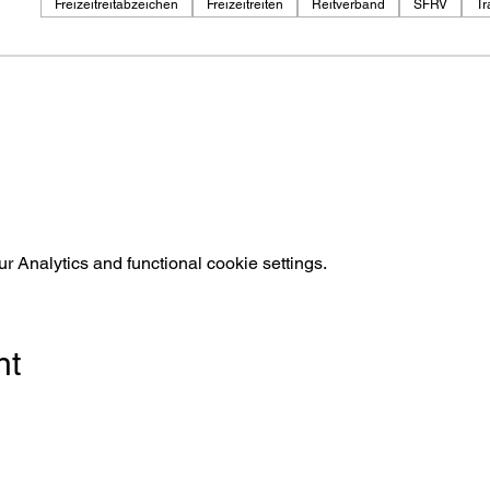
Freizeitreitabzeichen
Freizeitreiten
Reitverband
SFRV
Tr
 Analytics and functional cookie settings.
nt