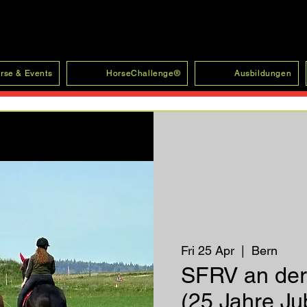
rse & Events
HorseChallenge®
Ausbildungen
Fri 25 Apr
  |  
Bern
SFRV an der
(25 Jahre Ju