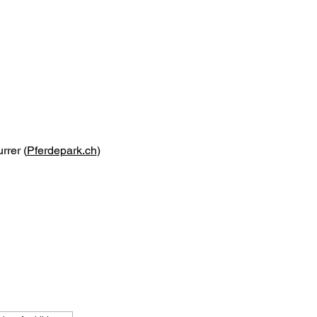
rrer (
Pferdepark.ch
)
e