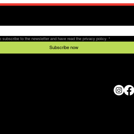
to subscribe to the newsletter and have read the privacy policy.
*
Subscribe now
Legal
Conditions
al
data protection
© 2024 
imprint
h