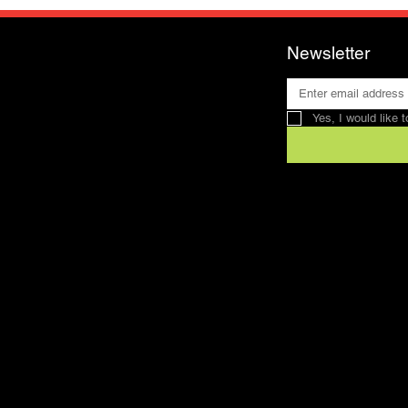
Newsletter
Yes, I would like 
Contact
SFRV-ASEL
Swiss Recreation
Riding Federation
info@sfrv-asel.c
078 821 66 10