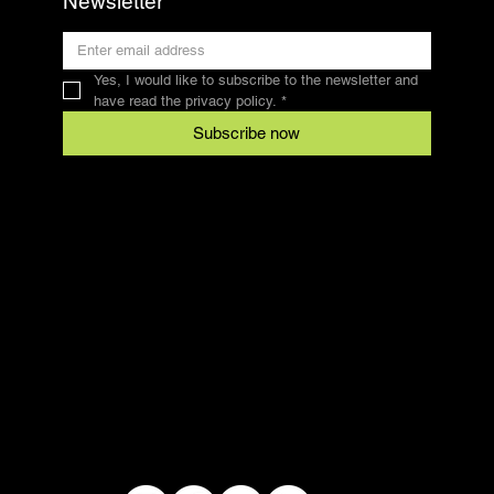
Newsletter
Yes, I would like to subscribe to the newsletter and 
have read the privacy policy.
*
Subscribe now
Contact
SFRV-ASEL
Swiss Recreational Riding Federation
info@sfrv-asel.ch
078 821 66 10
Legal
Conditions
data protection
imprint