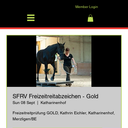
Member Login
SFRV-ASEL
Log In
SFRV Freizeitreitabzeichen - Gold
Sun 08 Sept
  |  
Katharinenhof
Freizeitreitprüfung GOLD, Kathrin Eichler, Katharinenhof,
Merzligen/BE