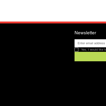
Newsletter
Yes, I would like 
Contact
SFRV-ASEL
Swiss Recreation