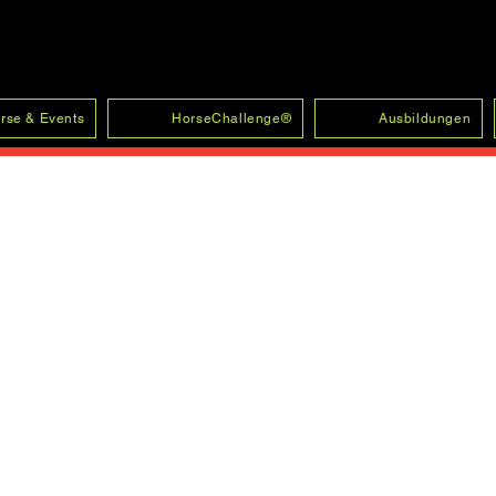
rse & Events
HorseChallenge®
Ausbildungen