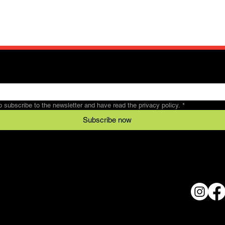
to subscribe to the newsletter and have read the privacy policy.
*
Subscribe now
Legal
Conditions
al
data protection
© 2024 