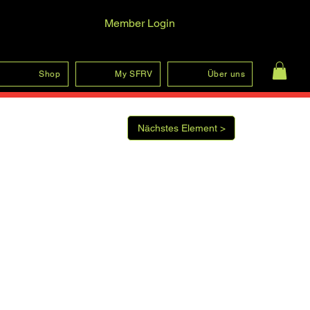
Member Login
Log In
Shop
My SFRV
Über uns
Nächstes Element >