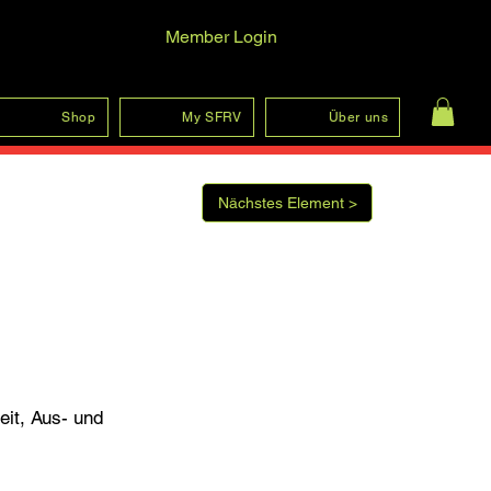
Member Login
Log In
Shop
My SFRV
Über uns
Nächstes Element >
eit, Aus- und