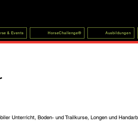
rse & Events
HorseChallenge®
Ausbildungen
r
biler Unterricht, Boden- und Trailkurse, Longen und Handarb