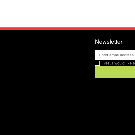
Newsletter
Yes, I would like 
Contact
SFRV-ASEL
Swiss Recreation