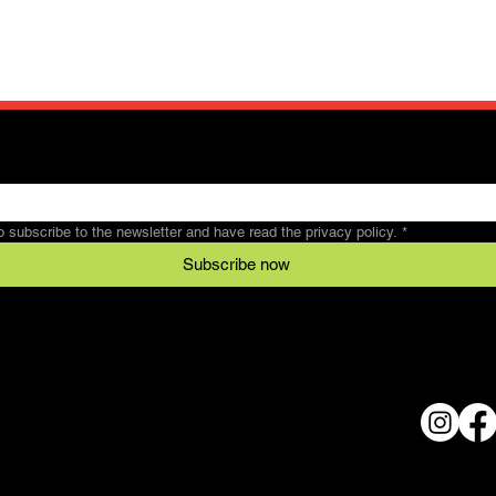
to subscribe to the newsletter and have read the privacy policy.
*
Subscribe now
Legal
Conditions
al
data protection
© 2024 