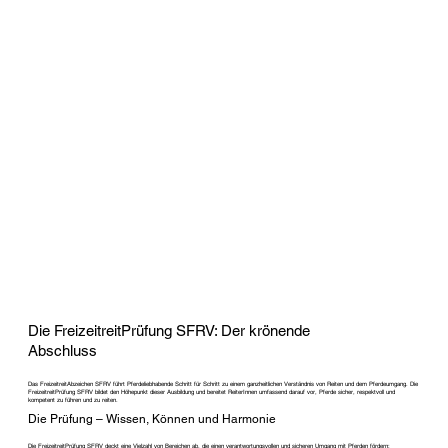
Die FreizeitreitPrüfung SFRV: Der krönende
Abschluss
Das FreizeitreitAbzeichen SFRV führt Pferdeliebhabende Schritt für Schritt zu einem ganzheitlichen Verständnis von Reiten und dem Pferdeumgang. Die
FreizeitreitPrüfung SFRV bildet den Höhepunkt dieser Ausbildung und bereitet ReiterInnen umfassend darauf vor, Pferde sicher, respektvoll und
kompetent zu führen und zu reiten.
Die Prüfung – Wissen, Können und Harmonie
Die FreizeitreitPrüfung SFRV deckt eine Vielzahl von Bereichen ab, die einen verantwortungsvollen und sicheren Umgang mit Pferden fördern: