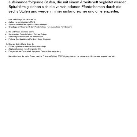
aufeinanderfolgende Stufen, die mit einem Arbeitsheft begleitet werden.
Spiralförmig ziehen sich die verschiedenen Pferdethemen durch die
sechs Stufen und werden immer umfangreicher und differenzierter.
Gelb und Orange (Stufen 1 und 2):
Aufbau von Vertrauen zum Pferd
Spielerische Reiterfahrungen und Balanceübungen
Grundlagen im Umgang mit dem Pferd (Putzen, Hufe auskratzen, Führübungen)
Rot und Violett (Stufen 3 und 4):
Selbständiges Reiten in Schritt, Trab und Galopp
Vertiefung der Bodenarbeit mit Hindernissen
Prüfung: Grundausbildung Pferd von Swiss Equestrian
Blau und Grün (Stufen 5 und 6):
Einführung in biomechanische Zusammenhänge
Zügelunabhängiger, mitschwingender Sitz
Fortgeschrittene Bodenarbeit: Longieren, Desensibilisierungstraining
Nach Abschluss der sechs Stufen kann die FreizeitreitPrüfung SFRV abgelegt werden, die von externen RichterInnen abgenommen wird.