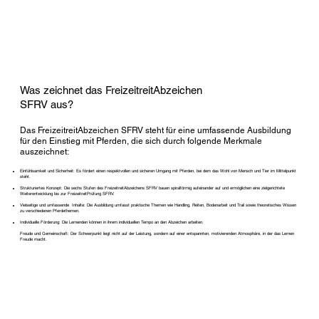
Was zeichnet das FreizeitreitAbzeichen
SFRV aus?
Das FreizeitreitAbzeichen SFRV steht für eine umfassende Ausbildung
für den Einstieg mit Pferden, die sich durch folgende Merkmale
auszeichnet:
Einfühlsamkeit und Sicherheit: Es fördert einen respektvollen und sicheren Umgang mit Pferden, bei dem das Wohl von Mensch und Tier im Mittelpunkt
steht.
Strukturiertes Konzept: Die sechs Stufen des FreizeitreitAbzeichens SFRV bauen spiralförmig aufeinander auf und ermöglichen eine zielgerichtete
Weiterentwicklung bis zur FreizeitreitPrüfung SFRV.
Vielseitige und umfassende Inhalte: Die Ausbildung umfasst praktische Themen wie Handling, Reiten, Bodenarbeit und Trail sowie theoretisches Wissen
zu verschiedenen Pferdethemen.
Individuelle Förderung: Die Lernenden können in ihrem individuellen Tempo an den Abzeichen arbeiten.
Freude und Gemeinschaft: Der Schwerpunkt liegt nicht auf der Leistung, sondern auf einer entspannten, motivierenden Atmosphäre, in der das Lernen
Freude macht.