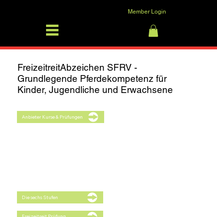
Member Login
SFRV-ASEL
Anmelden
FreizeitreitAbzeichen SFRV -
Grundlegende Pferdekompetenz für
Kinder, Jugendliche und Erwachsene
Anbieter Kurse & Prüfungen
Die sechs Stufen
Freizeitreit Prüfung