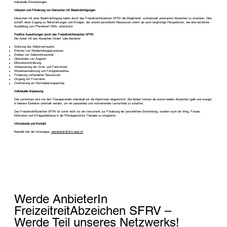
individuelle Entwicklungen.
Inklusion und Förderung von Menschen mit Beeinträchtigungen
Menschen mit einer Beeinträchtigung haben durch das FreizeitreitAbzeichen SFRV die Möglichkeit, schweizweit anerkannte Abzeichen zu erwerben. Dies
schafft einen Zugang zu Reiterfahrungen und Erfolgen, der sowohl persönliche Ressourcen stärkt als auch langfristige Perspektiven, wie eine berufliche
Ausbildung zum Pferdewart EBA, unterstützt.
Positive Auswirkungen durch das FreizeitreitAbzeichen SFRV
Die Arbeit mit den Abzeichen fördert viele Bereiche:
Stärkung des Selbstvertrauens
Erlernen von Wiederholungsprozessen
Erleben von Selbstwirksamkeit
Überwinden von Ängsten
Motivationsförderung
Verbesserung der Grob- und Feinmotorik
Wissenserweiterung und Fertigkeitsaufbau
Förderung vorhandener Ressourcen
Umgang mit Frustration
Orientierung am Normalisierungsprinzip
Individuelle Anpassung
Das Lerntempo wird von den Therapierenden individuell auf die KlientInnen abgestimmt. Bei Bedarf können die ersten beiden Abzeichen (gelb und orange)
in kleinere Einheiten unterteilt werden, um ein passendes und motivierendes Lernumfeld zu schaffen.
Das FreizeitreitAbzeichen SFRV ist somit nicht nur ein Instrument zur Förderung der persönlichen Entwicklung, sondern auch ein Weg, Freude,
Motivation und Erfolgserlebnisse in die Pferdegestützte Therapie zu integrieren.
Infomaterial und Kontakt
Bestelle hier die Infomappe:
sekretariat@sfrv-asel.ch
Werde AnbieterIn
FreizeitreitAbzeichen SFRV –
Werde Teil unseres Netzwerks!