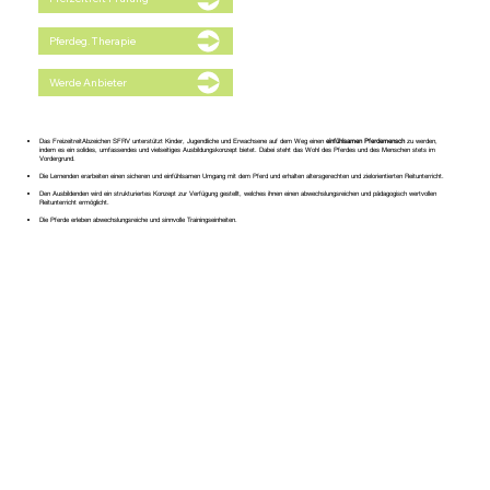
Pferdeg. Therapie
Werde Anbieter
Das FreizeitreitAbzeichen SFRV unterstützt Kinder, Jugendliche und Erwachsene auf dem Weg einen
einfühlsamen Pferdemensch
zu werden,
indem es ein solides, umfassendes und vielseitiges Ausbildungskonzept bietet. Dabei steht das Wohl des Pferdes und des Menschen stets im
Vordergrund.
Die Lernenden erarbeiten einen sicheren und einfühlsamen Umgang mit dem Pferd und erhalten altersgerechten und zielorientierten Reitunterricht.
Den Ausbildenden wird ein strukturiertes Konzept zur Verfügung gestellt, welches ihnen einen abwechslungsreichen und pädagogisch wertvollen
Reitunterricht ermöglicht.
Die Pferde erleben abwechslungsreiche und sinnvolle Trainingseinheiten.