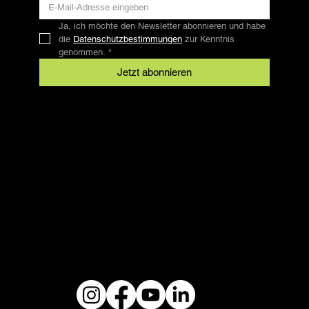
Ja, ich möchte den Newsletter abonnieren und habe 
die 
Datenschutzbestimmungen
 zur Kenntnis 
genommen.
*
Jetzt abonnieren
Kontakt
SFRV-ASEL
Schweizer Freizeitreitverband
info@sfrv-asel.ch
+41 78 821 66 10
Rechtliches
AGB
Datenschutz
Impressum