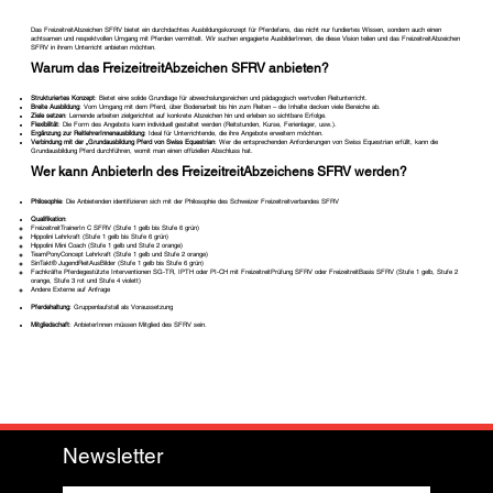
Das FreizeitreitAbzeichen SFRV bietet ein durchdachtes Ausbildungskonzept für Pferdefans, das nicht nur fundiertes Wissen, sondern auch einen
achtsamen und respektvollen Umgang mit Pferden vermittelt. Wir suchen engagierte AusbilderInnen, die diese Vision teilen und das FreizeitreitAbzeichen
SFRV in ihrem Unterricht anbieten möchten.
Warum das FreizeitreitAbzeichen SFRV anbieten?
Strukturiertes Konzept
: Bietet eine solide Grundlage für abwechslungsreichen und pädagogisch wertvollen Reitunterricht.
Breite Ausbildung
: Vom Umgang mit dem Pferd, über Bodenarbeit bis hin zum Reiten – die Inhalte decken viele Bereiche ab.
Ziele setzen
: Lernende arbeiten zielgerichtet auf konkrete Abzeichen hin und erleben so sichtbare Erfolge.
Flexibilität
: Die Form des Angebots kann individuell gestaltet werden (Reitstunden, Kurse, Ferienlager, usw.).
Ergänzung zur ReitlehrerInnenausbildung
: Ideal für Unterrichtende, die ihre Angebote erweitern möchten.
Verbindung mit der „Grundausbildung Pferd von Swiss Equestrian
: Wer die entsprechenden Anforderungen von Swiss Equestrian erfüllt, kann die
Grundausbildung Pferd durchführen, womit man einen offiziellen Abschluss hat.
Wer kann AnbieterIn des FreizeitreitAbzeichens SFRV werden?
Philosophie
: Die Anbietenden identifizieren sich mit der Philosophie des Schweizer Freizeitreitverbandes SFRV
Qualifikation
:
FreizeitreitTrainerIn C SFRV (Stufe 1 gelb bis Stufe 6 grün)
Hippolini Lehrkraft (Stufe 1 gelb bis Stufe 6 grün)
Hippolini Mini Coach (Stufe 1 gelb und Stufe 2 orange)
TeamPonyConcept Lehrkraft (Stufe 1 gelb und Stufe 2 orange)
SinTakt® JugendReitAusBilder (Stufe 1 gelb bis Stufe 6 grün)
Fachkräfte Pferdegestützte Interventionen SG-TR, IPTH oder PI-CH mit FreizeitreitPrüfung SFRV oder FreizeitreitBasis SFRV (Stufe 1 gelb, Stufe 2
orange, Stufe 3 rot und Stufe 4 violett)
Andere Externe auf Anfrage
Pferdehaltung
: Gruppenlaufstall als Voraussetzung
Mitgliedschaft
: AnbieterInnen müssen Mitglied des SFRV sein.
Newsletter