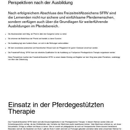
Perspektiven nach der Ausbildung
Nach erfolgreichem Abschluss des FreizeitreitAbzeichens SFRV sind
die Lernenden nicht nur sichere und einfühlsame Pferdemenschen,
sondern verfügen auch über die Grundlagen für weiterführende
Ausbildungen im Pferdebereich.
Die Absolvierenden sind fähig, ein Pferd in allen drei Gangarten sicher zu reiten.
Sie erkennen die Bedürfnisse der Pferde und handeln zu deren Gunsten.
Die Ausbildung legt eine fundierte Basis, um sich in alle Richtungen weiterzubilden.
Mit dem erworbenen praktischen und theoretischen Wissen kann ein Pflegepferd mit gutem Gewissen anvertraut werden.
Die FreizeitreitPrüfung SFRV kann als reiterliche Qualifikation für die Ausbildung zur Fachperson Pferdegestützte Therapie vorgewiesen werden.
Diese Perspektiven machen das FreizeitreitAbzeichen SFRV zu einem idealen Einstieg und Begleiter auf dem Weg eines jeden Pferdefans, unabhängig
von Alter oder Zielsetzung.
Einsatz in der Pferdegestützten
Therapie
Das FreizeitreitAbzeichen SFRV bietet wertvolle Einsatzmöglichkeiten in der Pferdegestützten Therapie. In diesem Rahmen werden Ziele und
Entwicklungsschritte verfolgt, die das Wohlbefinden oder Verhalten der KlientInnen positiv beeinflussen können. Viele KlientInnen schätzen es, auf etwas
hinzuarbeiten, Erfolge zu erleben und Neues zu lernen. Dies ist sowohl auf pädagogischer als auch auf therapeutischer Ebene äusserst bereichernd.
Besonders wertvoll: Die Abzeichen von Stufe 1 gelb bis Stufe 4 violett sind nicht an Prüfungen gebunden und bieten daher einen stressfreien Rahmen für