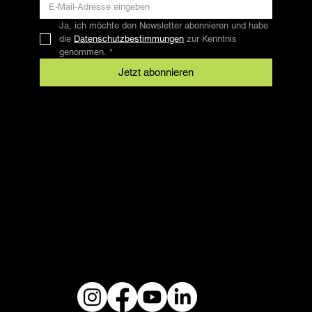
Ja, ich möchte den Newsletter abonnieren und habe 
die 
Datenschutzbestimmungen
 zur Kenntnis 
genommen.
*
Jetzt abonnieren
Kontakt
SFRV-ASEL
Schweizer Freizeitreitverband
info@sfrv-asel.ch
+41 78 821 66 10
Rechtliches
AGB
Datenschutz
Impressum