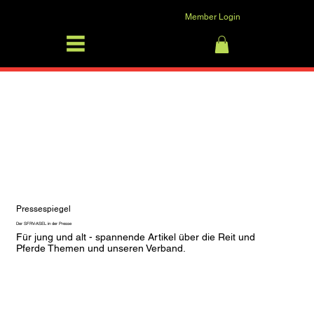
Member Login
SFRV-ASEL
Anmelden
Pressespiegel
Der SFRV-ASEL in der Presse
Für jung und alt - spannende Artikel über die Reit und 
Pferde Themen und unseren Verband.