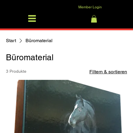
Member Login
SFRV-ASEL
Anmelden
Start
Büromaterial
Büromaterial
3 Produkte
Filtern & sortieren