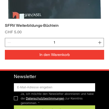
SFRV Weiterbildungs-Büchlein
Preis
CHF 5.00
In den Warenkorb
Newsletter
Ja, ich möchte den Newsletter abonnieren und habe 
die 
Datenschutzbestimmungen
 zur Kenntnis 
genommen.
*