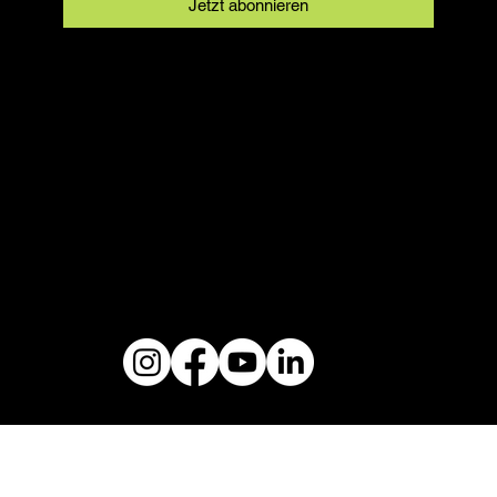
Jetzt abonnieren
Kontakt
SFRV-ASEL
Schweizer Freizeitreitverband
info@sfrv-asel.ch
+41 78 821 66 10
Rechtliches
AGB
Datenschutz
Impressum
© 2024 by SFRV-ASEL