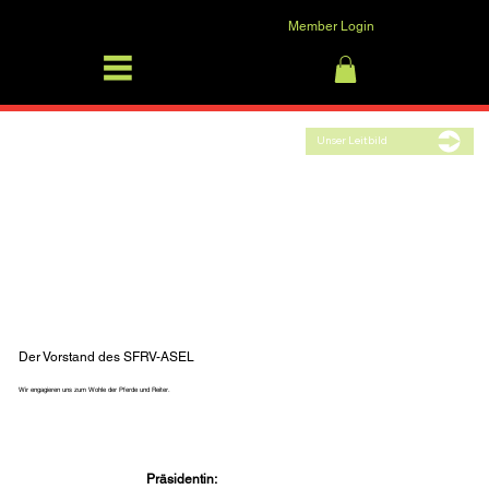
Member Login
SFRV-ASEL
Anmelden
Unser Leitbild
Der Vorstand des SFRV-ASEL
Wir engagieren uns zum Wohle der Pferde und Reiter.
Präsidentin: