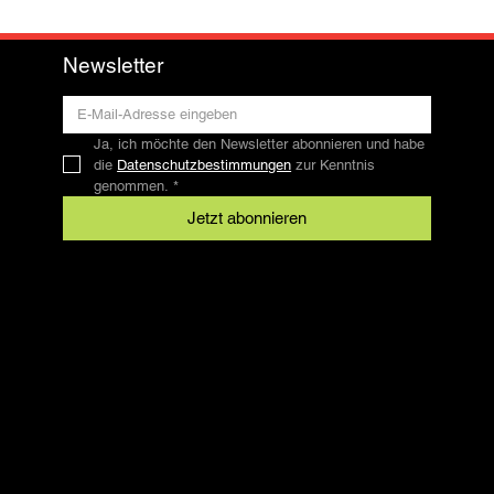
Newsletter
Ja, ich möchte den Newsletter abonnieren und habe 
die 
Datenschutzbestimmungen
 zur Kenntnis 
genommen.
*
Jetzt abonnieren
Kontakt
SFRV-ASEL
Schweizer Freizeitreitverband
info@sfrv-asel.ch
+41 78 821 66 10
Rechtliches
AGB
Datenschutz
Impressum