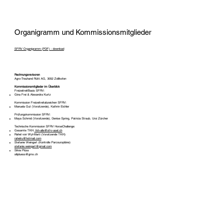
Organigramm und Kommissionsmitglieder
SFRV Organigramm (PDF) - download
Rechnungsrevisoren
Agro-Treuhand Rütti AG, 3052 Zollikofen
Kommissionsmitglieder im Überblick
FreizeitreitBasis SFRV:
Gina Frei & Alexandra Kurtz
Kommission Freizeitreitabzeichen SFRV:
Manuela Gut (Vorsitzende), Kathrin Eichler
Prüfungskommission SFRV:
Maya Schmid (Vorsitzende), Denise Spring, Patricia Straub, Ursi Zürcher
Technische Kommission SFRV HorseChallenge:
Gesamte TKH:
tkh-alle@sfrv-asel.ch
Rahel von Wyl-Marti (Vorsitzende TKH):
rahelru@hotmail.com
Stefanie Weingart (Kontrolle Parcourspläne):
stefanie.weingart@gmail.com
Silvia Plüss
silipluess@gmx.ch