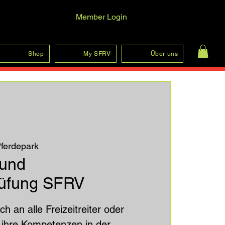
Member Login
Anmelden
Shop
My SFRV
Über uns
Pferdepark
 und
prüfung SFRV
ch an alle Freizeitreiter oder
e ihre Kompetenzen in der