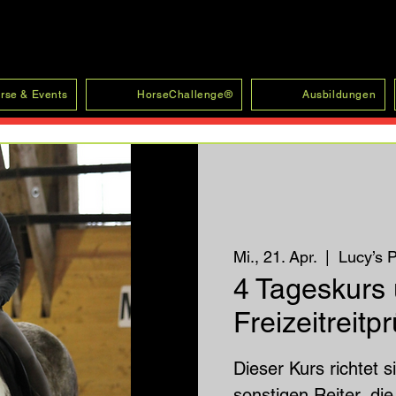
rse & Events
HorseChallenge®
Ausbildungen
Mi., 21. Apr.
  |  
Lucy’s 
4 Tageskurs
Freizeitreit
Dieser Kurs richtet si
sonstigen Reiter, di