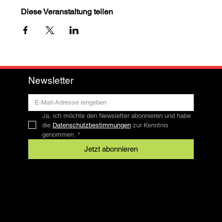
Diese Veranstaltung teilen
Newsletter
Ja, ich möchte den Newsletter abonnieren und habe 
die 
Datenschutzbestimmungen
 zur Kenntnis 
genommen.
*
Jetzt abonnieren
Kontakt
SFRV-ASEL
Schweizer Freizeitreitverband
info@sfrv-asel.ch
+41 78 821 66 10