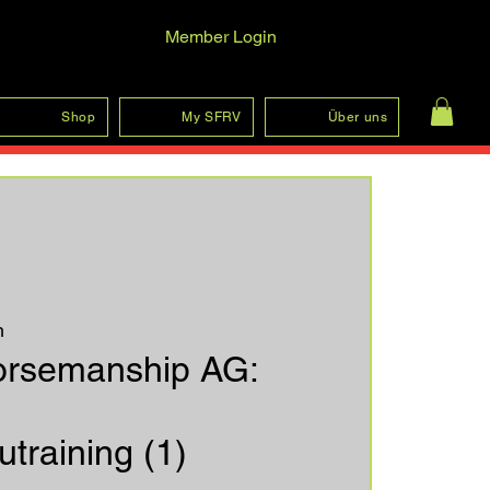
Member Login
Anmelden
Shop
My SFRV
Über uns
h
orsemanship AG:
training (1)