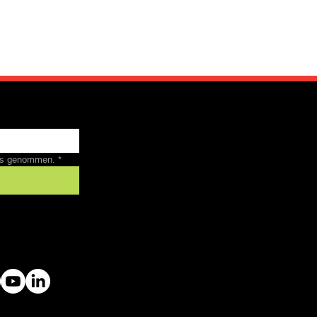
nis genommen.
*