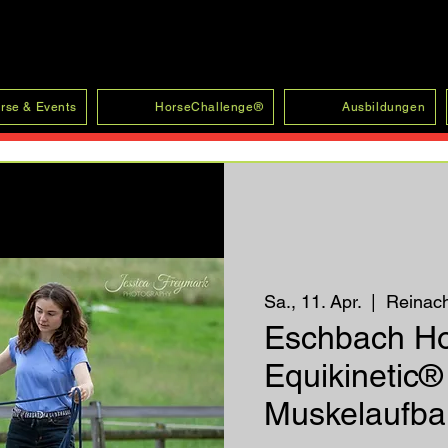
rse & Events
HorseChallenge®
Ausbildungen
Sa., 11. Apr.
  |  
Reinac
Eschbach H
Equikinetic®
Muskelaufbau