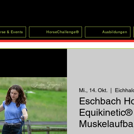
rse & Events
HorseChallenge®
Ausbildungen
Mi., 14. Okt.
  |  
Eichhal
Eschbach H
Equikinetic®
Muskelaufbau