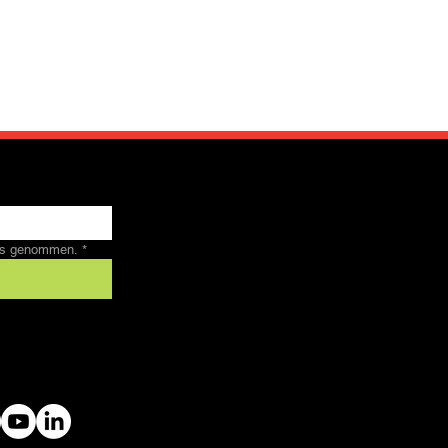
nis genommen.
*