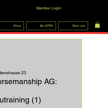
Member Login
Anmelden
Shop
My SFRV
Über uns
denstrasse 23
orsemanship AG:
training (1)