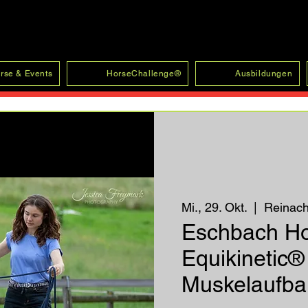
rse & Events
HorseChallenge®
Ausbildungen
Mi., 29. Okt.
  |  
Reinac
Eschbach H
Equikinetic®
Muskelaufbau