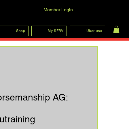
Member Login
Anmelden
Shop
My SFRV
Über uns
h
orsemanship AG:
training