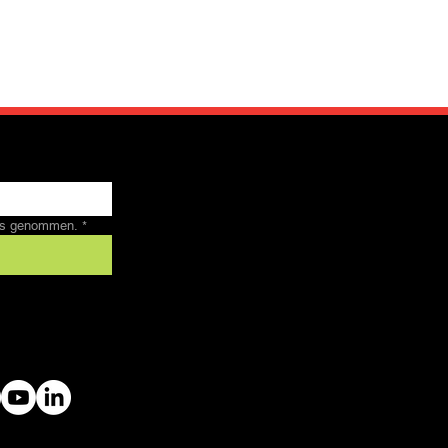
nis genommen.
*