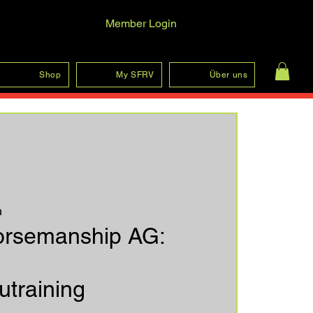
Member Login
Anmelden
Shop
My SFRV
Über uns
h
orsemanship AG:
training