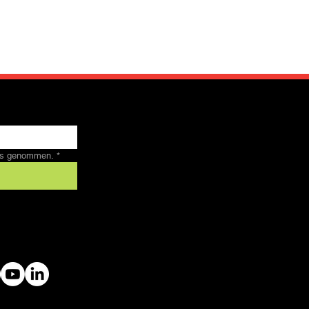
nis genommen.
*