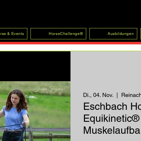
rse & Events
HorseChallenge®
Ausbildungen
Di., 04. Nov.
  |  
Reinac
Eschbach H
Equikinetic®
Muskelaufbau