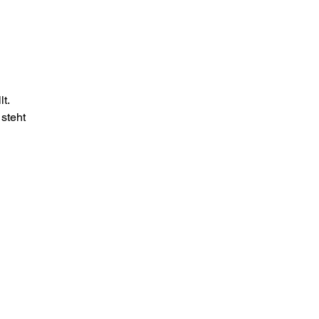
t.
steht