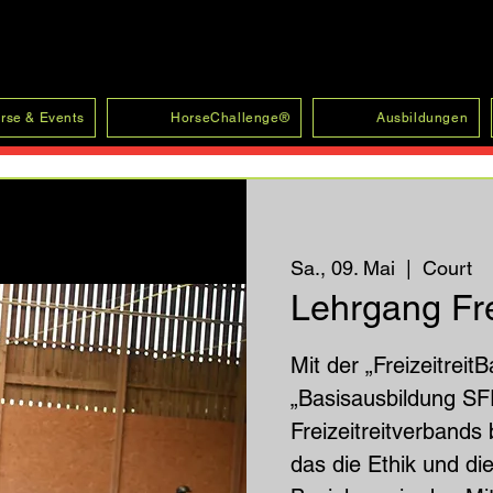
rse & Events
HorseChallenge®
Ausbildungen
Sa., 09. Mai
  |  
Court
Lehrgang Fre
Mit der „Freizeitrei
„Basisausbildung SF
Freizeitreitverband
das die Ethik und d