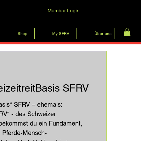
Member Login
Anmelden
Shop
My SFRV
Über uns
izeitreitBasis SFRV
tBasis“ SFRV – ehemals:
RV“ - des Schweizer
s bekommst du ein Fundament,
ie Pferde-Mensch-