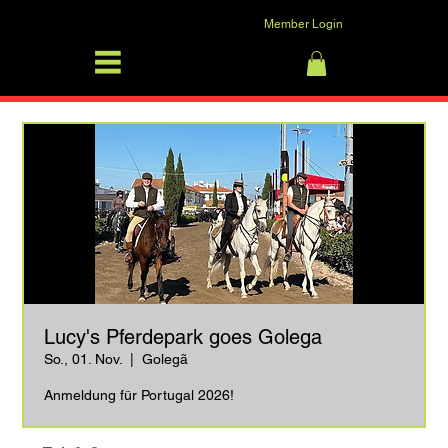
Member Login
SFRV-ASEL
Anmelden
Lucy's Pferdepark goes Golega
So., 01. Nov.
  |  
Golegã
Anmeldung für Portugal 2026!