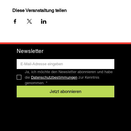
Diese Veranstaltung teilen
Newsletter
Ja, ich möchte den Newsletter abonnieren und habe 
die 
Datenschutzbestimmungen
 zur Kenntnis 
genommen.
*
Jetzt abonnieren
Kontakt
SFRV-ASEL
Schweizer Freizeitreitverband
info@sfrv-asel.ch