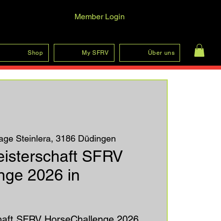
Member Login
Anmelden
Shop
My SFRV
Über uns
age Steinlera, 3186 Düdingen
isterschaft SFRV
nge 2026 in
haft SFRV HorseChallenge 2026