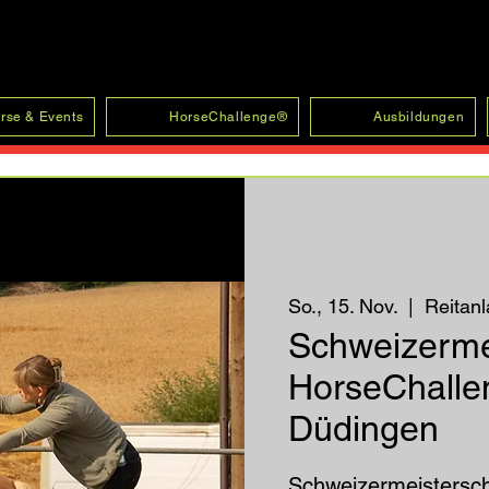
rse & Events
HorseChallenge®
Ausbildungen
So., 15. Nov.
  |  
Reitanl
Schweizerme
HorseChalle
Düdingen
Schweizermeistersc