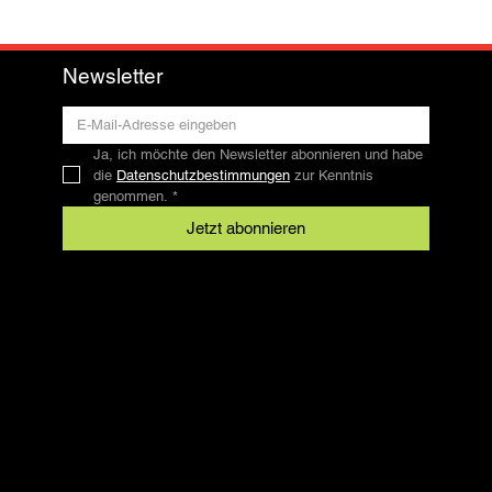
Newsletter
Ja, ich möchte den Newsletter abonnieren und habe 
die 
Datenschutzbestimmungen
 zur Kenntnis 
genommen.
*
Jetzt abonnieren
Kontakt
SFRV-ASEL
Schweizer Freizeitreitverband
info@sfrv-asel.ch
+41 78 821 66 10
Rechtliches
AGB
Datenschutz
Impressum