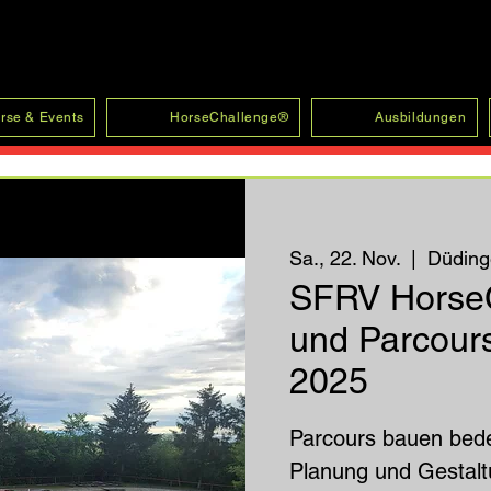
rse & Events
HorseChallenge®
Ausbildungen
Sa., 22. Nov.
  |  
Düding
SFRV HorseC
und Parcour
2025
Parcours bauen bedeu
Planung und Gestalt