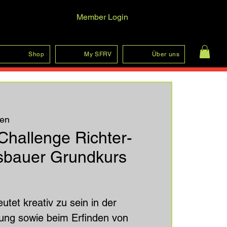
Member Login
Anmelden
Shop
My SFRV
Über uns
en
hallenge Richter-
sbauer Grundkurs
tet kreativ zu sein in der
ung sowie beim Erfinden von