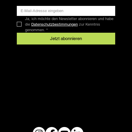
Ja, ich möchte den Newsletter abonnieren und habe 
die 
Datenschutzbestimmungen
 zur Kenntnis 
genommen.
*
Jetzt abonnieren
Kontakt
SFRV-ASEL
Schweizer Freizeitreitverband
info@sfrv-asel.ch
+41 78 821 66 10
Rechtliches
AGB
Datenschutz
Impressum