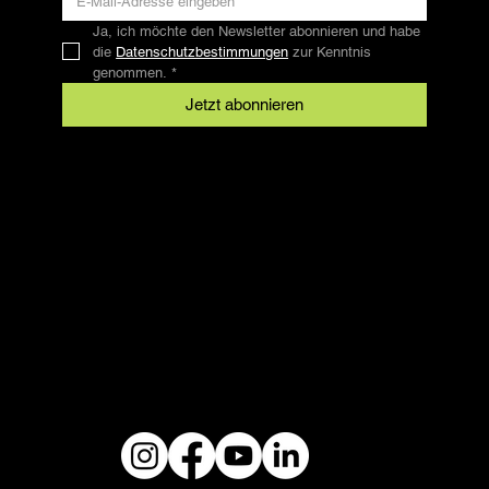
Ja, ich möchte den Newsletter abonnieren und habe 
die 
Datenschutzbestimmungen
 zur Kenntnis 
genommen.
*
Jetzt abonnieren
Kontakt
SFRV-ASEL
Schweizer Freizeitreitverband
info@sfrv-asel.ch
+41 78 821 66 10
Rechtliches
AGB
Datenschutz
Impressum