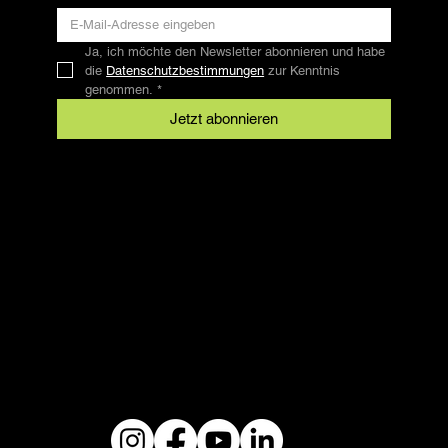
Ja, ich möchte den Newsletter abonnieren und habe 
die 
Datenschutzbestimmungen
 zur Kenntnis 
genommen.
*
Jetzt abonnieren
Kontakt
SFRV-ASEL
Schweizer Freizeitreitverband
info@sfrv-asel.ch
+41 78 821 66 10
Rechtliches
AGB
Datenschutz
Impressum