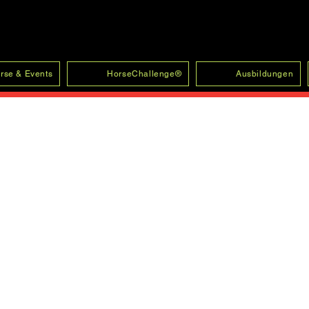
rse & Events
HorseChallenge®
Ausbildungen