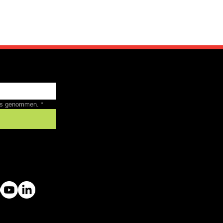
nis genommen.
*
 by SFRV-