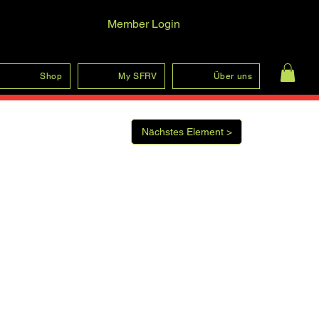
Member Login
Anmelden
Shop
My SFRV
Über uns
Nächstes Element >