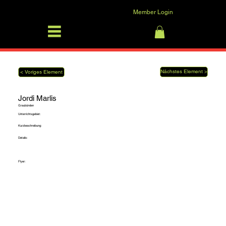
Member Login
SFRV-ASEL
Anmelden
Nächstes Element >
< Voriges Element
Jordi Marlis
Graubünden
Unterrichtsgebiet:
Kurzbeschreibung:
Details:
Flyer: