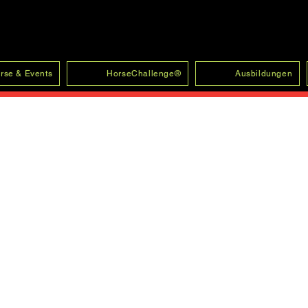
rse & Events
HorseChallenge®
Ausbildungen