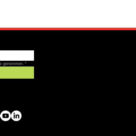
nis genommen.
*
 by SFRV-