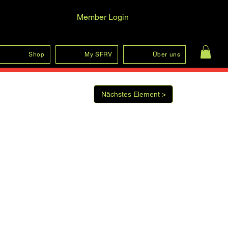
Member Login
Anmelden
Shop
My SFRV
Über uns
Nächstes Element >