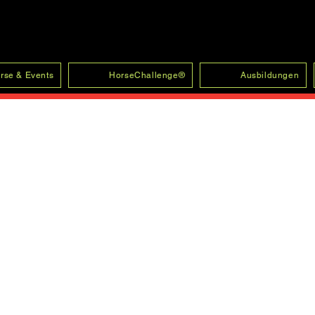
rse & Events
HorseChallenge®
Ausbildungen