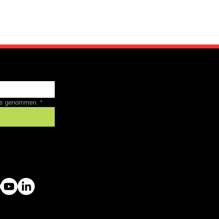
nis genommen.
*
 by SFRV-