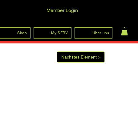
Member Login
Anmelden
Shop
My SFRV
Über uns
Nächstes Element >