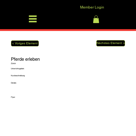
Member Login
SFRV-ASEL
Anmelden
Nächstes Element >
< Voriges Element
Pferde erleben
Zürich
Unterrichtsgebiet:
Kurzbeschreibung:
Details:
Flyer: