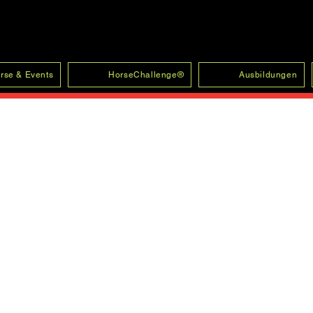
rse & Events
HorseChallenge®
Ausbildungen