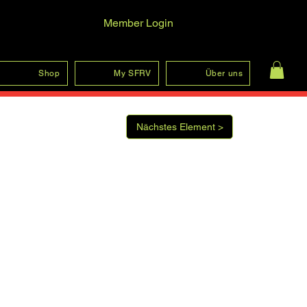
Member Login
Anmelden
Shop
My SFRV
Über uns
Nächstes Element >