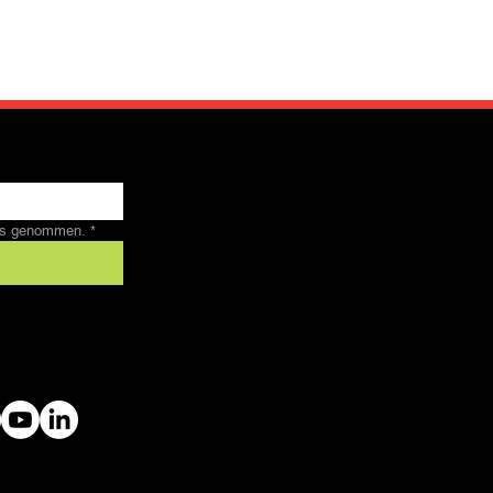
nis genommen.
*
 by SFRV-