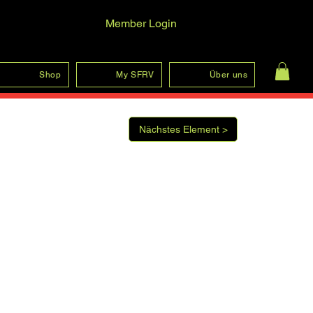
Member Login
Anmelden
Shop
My SFRV
Über uns
Nächstes Element >