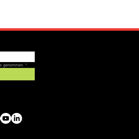
nis genommen.
*
 by SFRV-