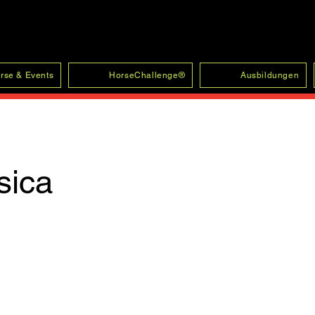
rse & Events
HorseChallenge®
Ausbildungen
sica